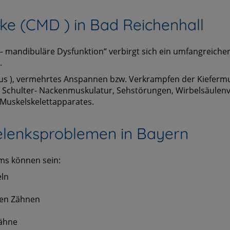
ke (CMD ) in Bad Reichenhall
 mandibuläre Dysfunktion“ verbirgt sich ein umfangreich
.
mus ), vermehrtes Anspannen bzw. Verkrampfen der Kiefer
r Schulter- Nackenmuskulatur, Sehstörungen, Wirbelsäulen
Muskelskelettapparates.
elenksproblemen in Bayern
ms können sein:
eln
den Zähnen
Zähne