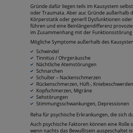
Gründe dafür liegen teils im Kausystem selbs
oder Traumata. Aber auc Gründe außerhalb de
Körperstatik oder generll Dysfunktionen ode
führen und eine Beinlängendifferenz provozi
im Zusammenhang mit der Funktionsstörung
Mögliche Symptome außerhalb des Kausystem
Schwindel
Tinnitus / Ohrgeräusche
Nächtliche Atemstörungen
Schnarchen
Schulter – Nackenschmerzen
Rückenschmerzen, Hüft-, Kniebeschwerde
Kopfschmerzen, Migräne
Sehstörungen
Stimmungsschwankungen, Depressionen
Reha für psychische Erkrankungen, die sich 
Auch psychische Faktoren können eine Rolle sp
wenn nachts das Bewußtsein ausgeschaltet ist,