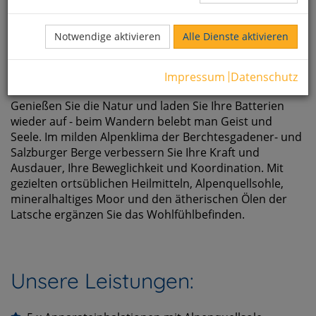
Notwendige aktivieren
Alle Dienste aktivieren
Impressum
Datenschutz
Genießen Sie die Natur und laden Sie Ihre Batterien
wieder auf - beim Wandern belebt man Geist und
Seele. Im milden Alpenklima der Berchtesgadener- und
Salzburger Berge verbessern Sie Ihre Kraft und
Ausdauer, Ihre Beweglichkeit und Koordination. Mit
gezielten ortsüblichen Heilmitteln, Alpenquellsohle,
mineralhaltiges Moor und den ätherischen Ölen der
Latsche ergänzen Sie das Wohlfühlbefinden.
Unsere Leistungen: