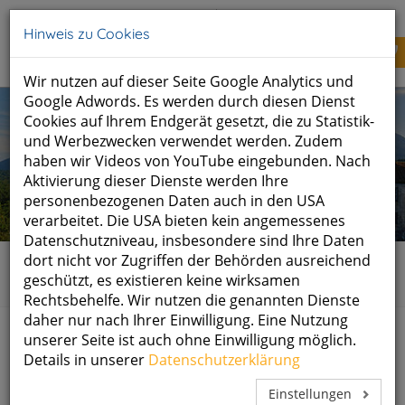
Tel: +49 (0)8651 700 50
info@schlossberghof.de
Hinweis zu Cookies
Wir nutzen auf dieser Seite Google Analytics und
Google Adwords. Es werden durch diesen Dienst
Cookies auf Ihrem Endgerät gesetzt, die zu Statistik-
und Werbezwecken verwendet werden. Zudem
haben wir Videos von YouTube eingebunden. Nach
Aktivierung dieser Dienste werden Ihre
personenbezogenen Daten auch in den USA
verarbeitet. Die USA bieten kein angemessenes
Datenschutzniveau, insbesondere sind Ihre Daten
dort nicht vor Zugriffen der Behörden ausreichend
Home
Gesundheitsreisen
geschützt, es existieren keine wirksamen
Atemwandern im milden Alpenklima
Rechtsbehelfe. Wir nutzen die genannten Dienste
daher nur nach Ihrer Einwilligung. Eine Nutzung
unserer Seite ist auch ohne Einwilligung möglich.
ATEMWANDERN – IM MILDEN
Details in unserer
Datenschutzerklärung
Einstellungen
ALPENKLIMA