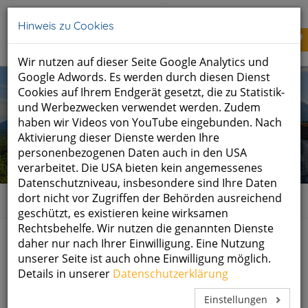
Tel: +49 (0)8651 700 50
info@schlossberghof.de
Hinweis zu Cookies
Wir nutzen auf dieser Seite Google Analytics und
Google Adwords. Es werden durch diesen Dienst
Cookies auf Ihrem Endgerät gesetzt, die zu Statistik-
und Werbezwecken verwendet werden. Zudem
haben wir Videos von YouTube eingebunden. Nach
Aktivierung dieser Dienste werden Ihre
personenbezogenen Daten auch in den USA
verarbeitet. Die USA bieten kein angemessenes
Datenschutzniveau, insbesondere sind Ihre Daten
dort nicht vor Zugriffen der Behörden ausreichend
Home
FAQ
geschützt, es existieren keine wirksamen
Rechtsbehelfe. Wir nutzen die genannten Dienste
daher nur nach Ihrer Einwilligung. Eine Nutzung
GESUNDHEITSZENTRUM
unserer Seite ist auch ohne Einwilligung möglich.
Details in unserer
Datenschutzerklärung
SCHLOSSBERGHOF MARZOLL
Einstellungen