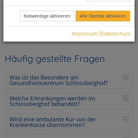
Notwendige aktivieren
Alle Dienste aktivieren
FAQ
Impressum
Datenschutz
Häufig gestellte Fragen
Was ist das Besondere am
Gesundheitszentrum Schlossberghof?
Welche Erkrankungen werden im
Schlossberghof behandelt?
Wird eine ambulante Kur von der
Krankenkasse übernommen?