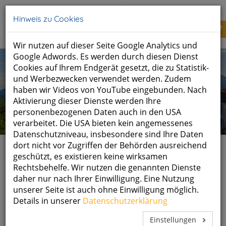
Tel: +49 (0)8651 700 50
info@schlossberghof.de
Hinweis zu Cookies
Wir nutzen auf dieser Seite Google Analytics und
Google Adwords. Es werden durch diesen Dienst
Cookies auf Ihrem Endgerät gesetzt, die zu Statistik-
und Werbezwecken verwendet werden. Zudem
haben wir Videos von YouTube eingebunden. Nach
Aktivierung dieser Dienste werden Ihre
personenbezogenen Daten auch in den USA
verarbeitet. Die USA bieten kein angemessenes
Datenschutzniveau, insbesondere sind Ihre Daten
dort nicht vor Zugriffen der Behörden ausreichend
Home
geschützt, es existieren keine wirksamen
Rechtsbehelfe. Wir nutzen die genannten Dienste
daher nur nach Ihrer Einwilligung. Eine Nutzung
Wir haben Geburtstag
unserer Seite ist auch ohne Einwilligung möglich.
Details in unserer
Datenschutzerklärung
12.10.2017
Einstellungen