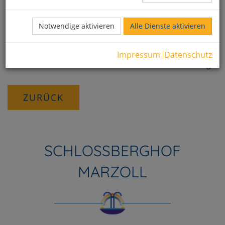
30 Jahre im Dienste der Gesundheit:
Jubiläums Pauschale April 2017: 14-tägiger Aufenthalt
Notwendige aktivieren
Alle Dienste aktivieren
mit Vollverpflegung und breitgefächertem
Therapieangebot
Impressum
Datenschutz
Erfahren Sie mehr zum Thema: Wir haben Geburtstag
ZURÜCK
SCHLOSSBERGHOF
MARZOLL